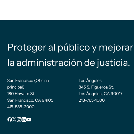
Proteger al público y mejorar
la administración de justicia.
San Francisco (Oficina
Los Ángeles
principal)
845 S. Figueroa St.
180 Howard St.
Los Ángeles, CA 90017
San Francisco, CA 94105
213-765-1000
415-538-2000
sufijo
Facebook
incógnita
Instagram
LinkedIn
YouTube
de pie