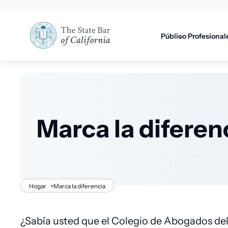
Utilidad
principal
principal
Público
Profesional
Marca la diferen
Migaja
Hogar
>
Marca la diferencia
de
¿Sabía usted que el Colegio de Abogados del 