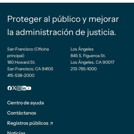
Proteger al público y mejorar
la administración de justicia.
San Francisco (Oficina
Los Ángeles
principal)
845 S. Figueroa St.
180 Howard St.
Los Ángeles, CA 90017
San Francisco, CA 94105
213-765-1000
415-538-2000
Pie de
Facebook
incógnita
Instagram
LinkedIn
YouTube
página
Centro de ayuda
1
Contáctanos
Registros públicos
Noticias