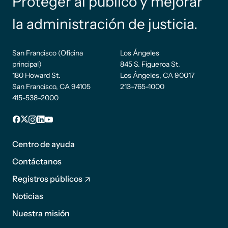
Proteger al público y mejorar
la administración de justicia.
San Francisco (Oficina
Los Ángeles
principal)
845 S. Figueroa St.
180 Howard St.
Los Ángeles, CA 90017
San Francisco, CA 94105
213-765-1000
415-538-2000
Pie de
Facebook
incógnita
Instagram
LinkedIn
YouTube
página
Centro de ayuda
1
Contáctanos
Registros públicos
Noticias
Pie de
Nuestra misión
página