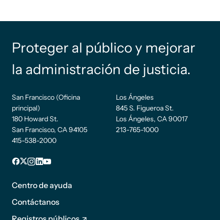
Proteger al público y mejorar
la administración de justicia.
San Francisco (Oficina
Los Ángeles
principal)
845 S. Figueroa St.
180 Howard St.
Los Ángeles, CA 90017
San Francisco, CA 94105
213-765-1000
415-538-2000
Pie de
Facebook
incógnita
Instagram
LinkedIn
YouTube
página
Centro de ayuda
1
Contáctanos
Registros públicos