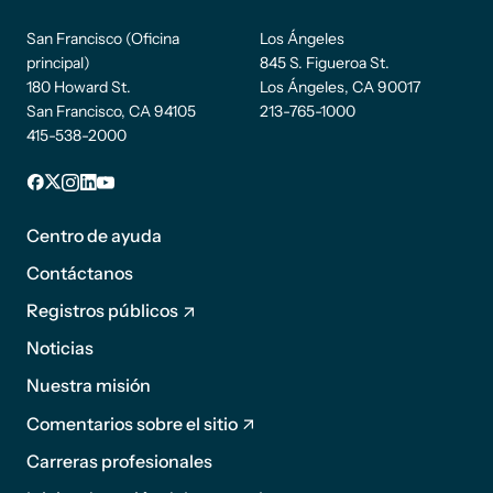
San Francisco (Oficina
Los Ángeles
principal)
845 S. Figueroa St.
180 Howard St.
Los Ángeles, CA 90017
San Francisco, CA 94105
213-765-1000
415-538-2000
Pie de
Facebook
incógnita
Instagram
LinkedIn
YouTube
página
Centro de ayuda
1
Contáctanos
Registros públicos
Noticias
Pie de
Nuestra misión
página
Comentarios sobre el sitio
2
Carreras profesionales