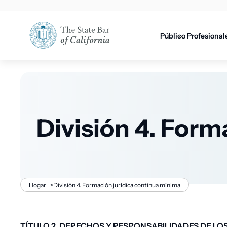
Utilidad
principal
principal
Público
Profesional
División 4. Form
Migaja
Hogar
>
División 4. Formación jurídica continua mínima
de
TÍTULO
2.
DERECHOS
Y
RESPONSABILIDADES
DE
LO