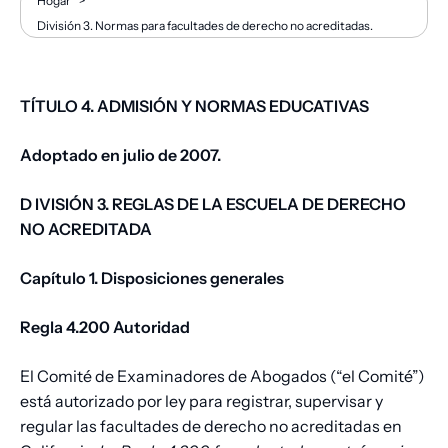
Migaja
Hogar
>
División 3. Normas para facultades de derecho no acreditadas.
de
pan
TÍTULO
4.
ADMISIÓN
Y
NORMAS
EDUCATIVAS
Adoptado en julio de 2007.
D
IVISIÓN
3.
REGLAS
DE
LA
ESCUELA
DE
DERECHO
NO ACREDITADA
Capítulo 1. Disposiciones generales
Regla 4.200 Autoridad
El Comité de Examinadores de Abogados (“el Comité”)
está autorizado por ley para registrar, supervisar y
regular las facultades de derecho no acreditadas en