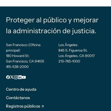
Proteger al público y mejorar
la administración de justicia.
San Francisco (Oficina
Los Ángeles
principal)
845 S. Figueroa St.
180 Howard St.
Los Ángeles, CA 90017
San Francisco, CA 94105
213-765-1000
415-538-2000
Pie de
Facebook
incógnita
Instagram
LinkedIn
YouTube
página
Centro de ayuda
1
Contáctanos
Registros públicos