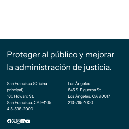
Proteger al público y mejorar
la administración de justicia.
San Francisco (Oficina
Los Ángeles
principal)
845 S. Figueroa St.
180 Howard St.
Los Ángeles, CA 90017
San Francisco, CA 94105
213-765-1000
415-538-2000
Pie de
Facebook
incógnita
Instagram
LinkedIn
YouTube