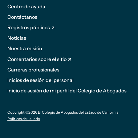
página
Centro de ayuda
1
Contáctanos
Registros públicos
Noticias
Pie de
Nuestra misión
página
Comentarios sobre el sitio
2
Carreras profesionales
Inicios de sesión del personal
sufijo
Inicio de sesión de mi perfil del Colegio de Abogados
de pie
Copyright ©2026 El Colegio de Abogados del Estado de California
de
Políticas de usuario
página