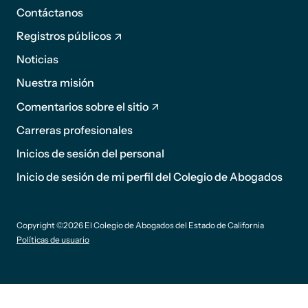
1
Contáctanos
Registros públicos
Noticias
Pie de
Nuestra misión
página
Comentarios sobre el sitio
2
Carreras profesionales
Inicios de sesión del personal
sufijo
Inicio de sesión de mi perfil del Colegio de Abogados
de pie
Copyright ©2026 El Colegio de Abogados del Estado de California
de
Políticas de usuario
página