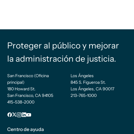
Proteger al público y mejorar
la administración de justicia.
San Francisco (Oficina
Los Ángeles
principal)
845 S. Figueroa St.
180 Howard St.
Los Ángeles, CA 90017
San Francisco, CA 94105
213-765-1000
415-538-2000
Pie de
Facebook
incógnita
Instagram
LinkedIn
YouTube
página
Centro de ayuda