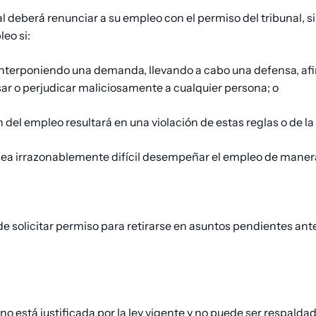
 deberá renunciar a su empleo con el permiso del tribunal, s
eo si:
á interponiendo una demanda, llevando a cabo una defensa, afi
sar o perjudicar maliciosamente a cualquier persona; o
 del empleo resultará en una violación de estas reglas o de l
sea irrazonablemente difícil desempeñar el empleo de manera
e solicitar permiso para retirarse en asuntos pendientes ante 
no está justificada por la ley vigente y no puede ser respald