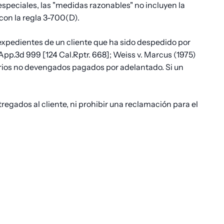
especiales, las "medidas razonables" no incluyen la
con la regla 3-700(D).
s expedientes de un cliente que ha sido despedido por
.App.3d 999 [124 Cal.Rptr. 668]; Weiss v. Marcus (1975)
rarios no devengados pagados por adelantado. Si un
egados al cliente, ni prohibir una reclamación para el