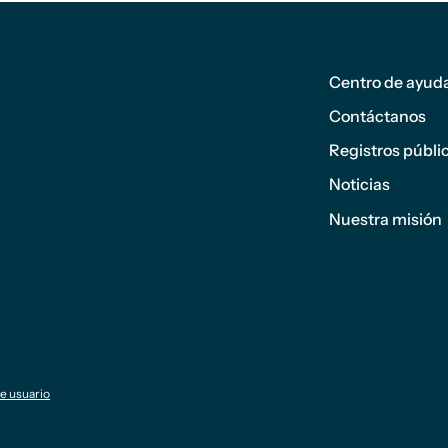
Pie de
página
Centro de ayud
1
Contáctanos
Registros públi
Noticias
Nuestra misión
de usuario