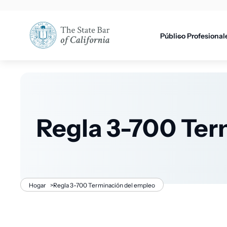
Utilidad
principal
principal
Público
Profesional
Regla 3-700 Ter
Migaja
Hogar
>
Regla 3-700 Terminación del empleo
de