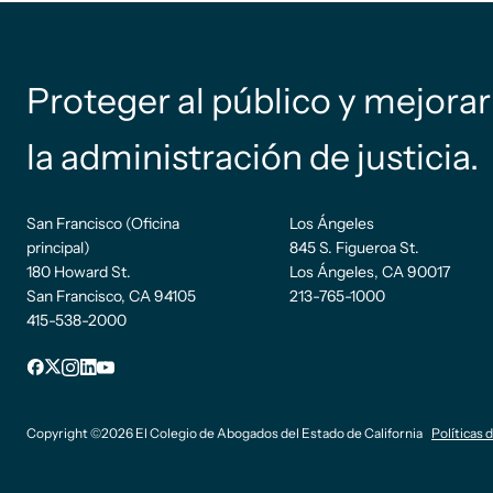
Proteger al público y mejorar
la administración de justicia.
San Francisco (Oficina
Los Ángeles
principal)
845 S. Figueroa St.
180 Howard St.
Los Ángeles, CA 90017
San Francisco, CA 94105
213-765-1000
415-538-2000
sufijo
Facebook
incógnita
Instagram
LinkedIn
YouTube
de pie
Copyright ©2026 El Colegio de Abogados del Estado de California
Políticas 
de