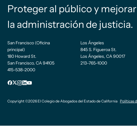
Proteger al público y mejorar
la administración de justicia.
San Francisco (Oficina
Los Ángeles
principal)
845 S. Figueroa St.
180 Howard St.
Los Ángeles, CA 90017
San Francisco, CA 94105
213-765-1000
415-538-2000
sufijo
Facebook
incógnita
Instagram
LinkedIn
YouTube
de pie
Copyright ©2026 El Colegio de Abogados del Estado de California
Políticas 
de
página