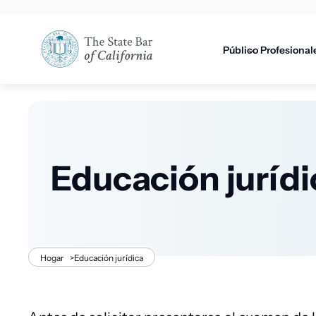
Utilidad
principal
principal
Público
Profesional
Educación jurídi
Migaja
Hogar
>
Educación jurídica
de